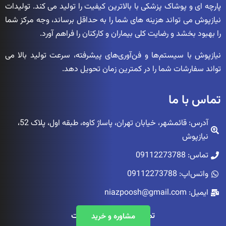
پارچه ای و پوشاک پزشکی با بالاترین کیفیت را تولید می کند. تولیدات
نیازپوش می تواند هزینه های شما را به حداقل برساند، وجه مرکز شما
را بهبود بخشد و رضایت کلی بیماران و کارکنان را فراهم آورد.
نیازپوش با سیستم‌ها و فن‌آوری‌های پیشرفته، سرعت تولید بالا می
تواند سفارشات شما را در کمترین زمان تحویل دهد.
تماس با ما
آدرس: قائمشهر، خیابان تهران، پاساژ کاوه، طبقه اول، پلاک 52،
نیازپوش
تماس: 09112273788
واتس‌اپ: 09112273788
ایمیل: niazpoosh@gmail.com
تمامی حقوق محفوظ است
مشاوره و خرید