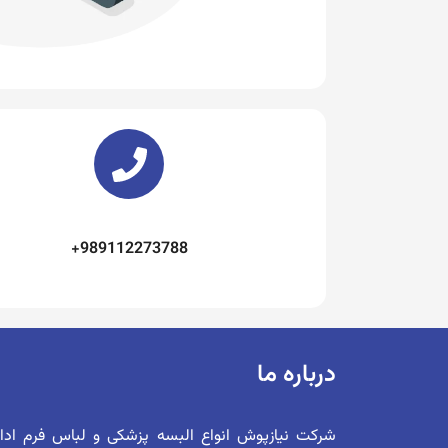
989112273788+
درباره ما
شرکت نیازپوش انواع البسه پزشکی و لباس فرم اد