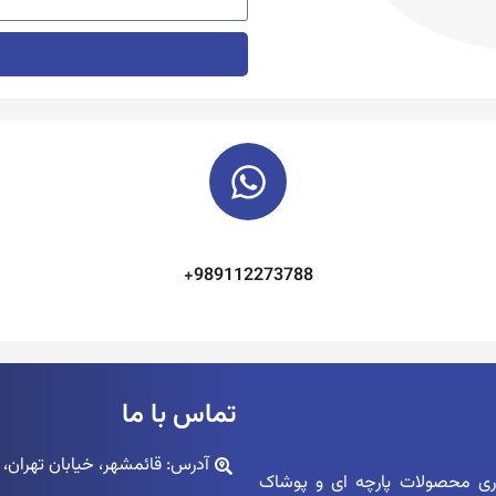
989112273788+
تماس با ما
آدرس: قائمشهر، خیابان تهران، پاساژ ک
اری محصولات پارچه ای و پوشاک