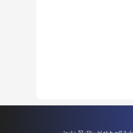
اوه، طبقه اول، پلاک 52، نیازپوش