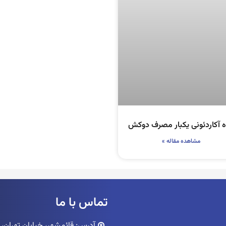
ه آکاردئونی یکبار مصرف دوکش
مشاهده مقاله »
تماس با ما
آدرس: قائمشهر، خیابان تهران، پاساژ ک