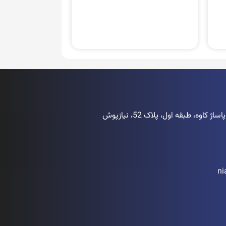
اوه، طبقه اول، پلاک 52، نیازپوش