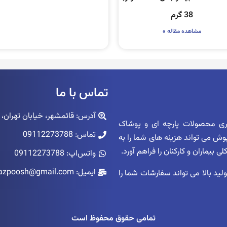
38 گرم
مشاهده مقاله »
تماس با ما
آدرس: قائمشهر، خیابان تهران، پاساژ ک
اری محصولات پارچه ای و پوشاک
تماس: 09112273788
زپوش می تواند هزینه های شما را به
بیماران و کارکنان را فراهم آورد.
واتس‌اپ: 09112273788
ایمیل: niazpoosh@gmail.com
ید بالا می تواند سفارشات شما را
تمامی حقوق محفوظ است