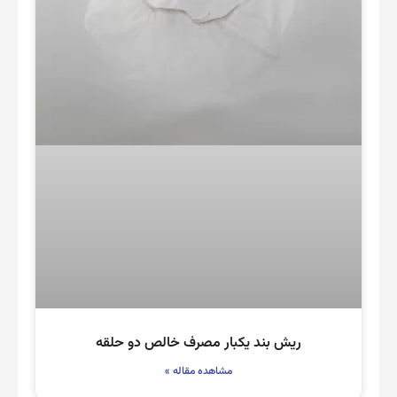
ریش بند یکبار مصرف خالص دو حلقه
مشاهده مقاله »