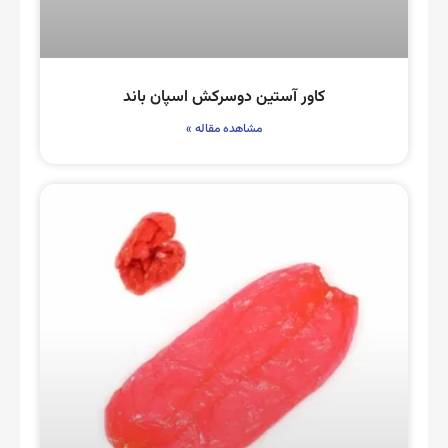
کاور آستین دوسرکش اسپان باند
مشاهده مقاله »