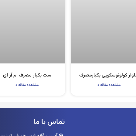
وار کولونوسکوپی یکبارمصرف
ست یکبار مصرف ام آر ای
مشاهده مقاله »
مشاهده مقاله »
تماس با ما
آدرس: قائمشهر، خیابان تهران، پاساژ ک