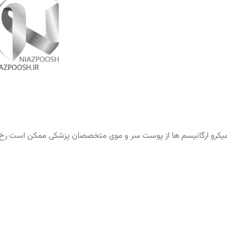
ل میکرو ارگانیسم‌ ها از پوست سر و موی متخصصان پزشکی ممکن است رخ د