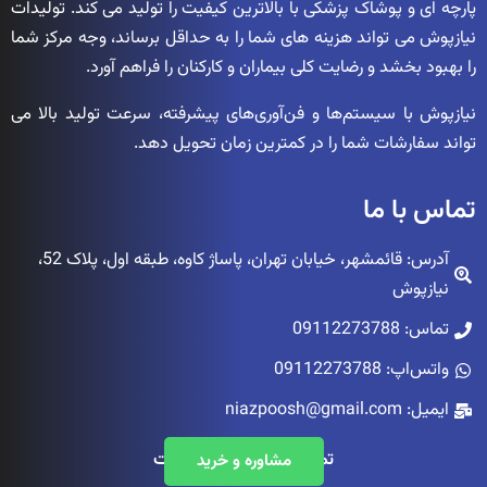
پارچه ای و پوشاک پزشکی با بالاترین کیفیت را تولید می کند. تولیدات
نیازپوش می تواند هزینه های شما را به حداقل برساند، وجه مرکز شما
را بهبود بخشد و رضایت کلی بیماران و کارکنان را فراهم آورد.
نیازپوش با سیستم‌ها و فن‌آوری‌های پیشرفته، سرعت تولید بالا می
تواند سفارشات شما را در کمترین زمان تحویل دهد.
تماس با ما
آدرس: قائمشهر، خیابان تهران، پاساژ کاوه، طبقه اول، پلاک 52،
نیازپوش
تماس: 09112273788
واتس‌اپ: 09112273788
ایمیل: niazpoosh@gmail.com
تمامی حقوق محفوظ است
مشاوره و خرید