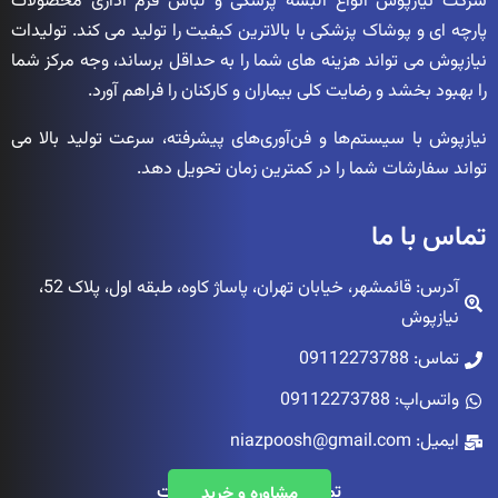
شرکت نیازپوش انواع البسه پزشکی و لباس فرم اداری محصولات
پارچه ای و پوشاک پزشکی با بالاترین کیفیت را تولید می کند. تولیدات
نیازپوش می تواند هزینه های شما را به حداقل برساند، وجه مرکز شما
را بهبود بخشد و رضایت کلی بیماران و کارکنان را فراهم آورد.
نیازپوش با سیستم‌ها و فن‌آوری‌های پیشرفته، سرعت تولید بالا می
تواند سفارشات شما را در کمترین زمان تحویل دهد.
تماس با ما
آدرس: قائمشهر، خیابان تهران، پاساژ کاوه، طبقه اول، پلاک 52،
نیازپوش
تماس: 09112273788
واتس‌اپ: 09112273788
ایمیل: niazpoosh@gmail.com
تمامی حقوق محفوظ است
مشاوره و خرید