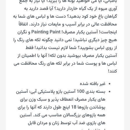
باغبانی، آیا می خواهید بوته ها را ببرید؟ آیا نیاز به جمع
آوری میوه از یک گیاه خاردار دارید؟ آیا قصد دارید به
گیاهان باغ خود کود بدهید؟ دست ها و لباس های شما به
محافظت عالی در برابر آسیب و مایعات نیاز دارند. اتفاقاً
اینجاست! آستین یکبار مصرف! Painting Paint و نگران
هیچ چیز دیگری نباشید! نمی دانید چگونه لکه های رنگ را
از روی لباس بشویید؟ شما لازم نیست بدانید! فقط
آستین یکبار مصرف بپوشید بدون لکه! آنها با اطمینان از
لباس ها و پوست شما در برابر لکه های رنگ محافظت می
کنند!
غیر بافته شده
بسته بندی 100 آستین بازو پلاستیکی آبی: آستین
های یکبار مصرف انعطاف پذیر و سبک وزن برای
پوشاندن بازوها 18 اینچ طول دارند که آنها را برای
همه بازوهای بزرگسالان مناسب می کند. آستین
های بازوی ضد آب توسط زنان و مردان قابل