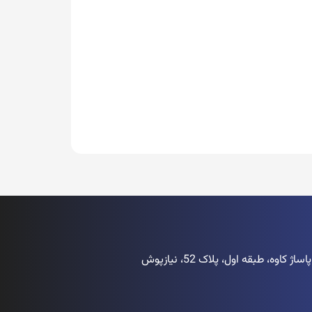
اوه، طبقه اول، پلاک 52، نیازپوش