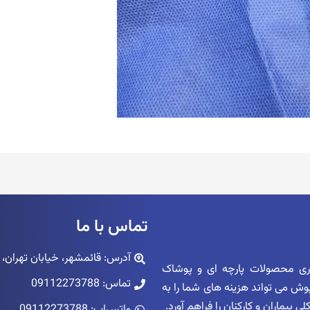
تماس با ما
آدرس: قائمشهر، خیابان تهران، پاساژ ک
اری محصولات پارچه ای و پوشاک
تماس: 09112273788
زپوش می تواند هزینه های شما را به
بیماران و کارکنان را فراهم آورد.
واتس‌اپ: 09112273788