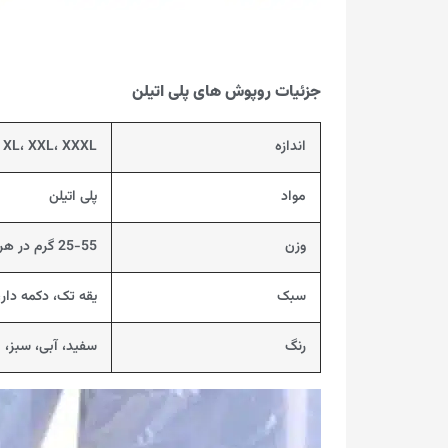
جزئیات روپوش های پلی اتیلن
اندازه
S، M، XL، XXL، XXXL و
مواد
پلی اتیلن
وزن
25-55 گرم در هر عدد
سبک
یقه تک، دکمه دار
رنگ
سفید، آبی، سبز، 