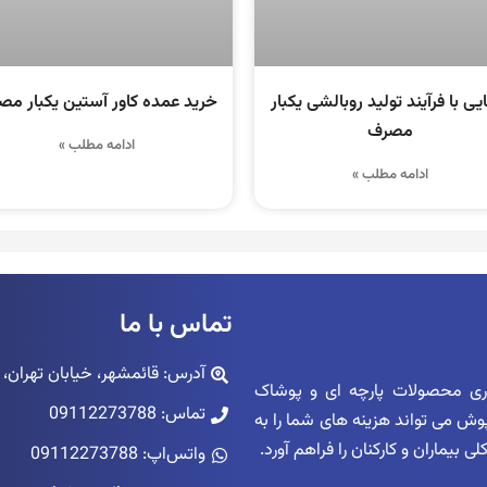
یی با فرآیند تولید روبالشی یکبار
خرید عمده کاور آستین یکبار م
مصرف
ادامه مطلب »
ادامه مطلب »
تماس با ما
آدرس: قائمشهر، خیابان تهران، پاساژ ک
اری محصولات پارچه ای و پوشاک
تماس: 09112273788
زپوش می تواند هزینه های شما را به
بیماران و کارکنان را فراهم آورد.
واتس‌اپ: 09112273788