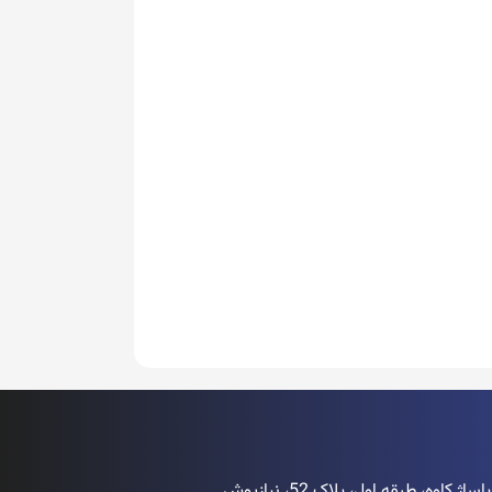
اوه، طبقه اول، پلاک 52، نیازپوش