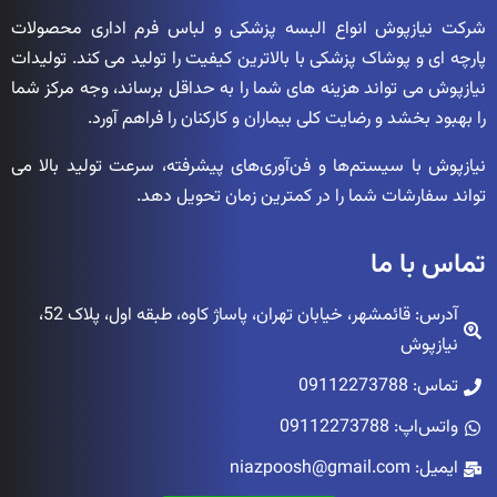
شرکت نیازپوش انواع البسه پزشکی و لباس فرم اداری محصولات
پارچه ای و پوشاک پزشکی با بالاترین کیفیت را تولید می کند. تولیدات
نیازپوش می تواند هزینه های شما را به حداقل برساند، وجه مرکز شما
را بهبود بخشد و رضایت کلی بیماران و کارکنان را فراهم آورد.
نیازپوش با سیستم‌ها و فن‌آوری‌های پیشرفته، سرعت تولید بالا می
تواند سفارشات شما را در کمترین زمان تحویل دهد.
تماس با ما
آدرس: قائمشهر، خیابان تهران، پاساژ کاوه، طبقه اول، پلاک 52،
نیازپوش
تماس: 09112273788
واتس‌اپ: 09112273788
ایمیل: niazpoosh@gmail.com