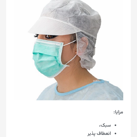
مزایا:
سبک،
انعطاف پذیر