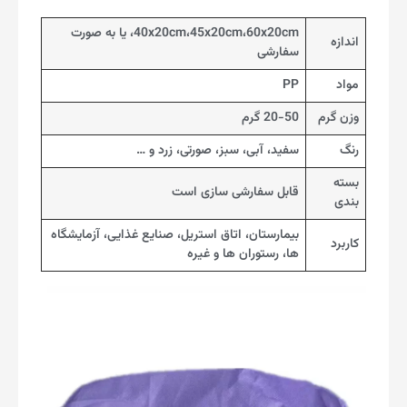
40x20cm،45x20cm،60x20cm، یا به صورت
اندازه
سفارشی
مواد
PP
وزن گرم
20-50 گرم
رنگ
سفید، آبی، سبز، صورتی، زرد و …
بسته
قابل سفارشی سازی است
بندی
بیمارستان، اتاق استریل، صنایع غذایی، آزمایشگاه
کاربرد
ها، رستوران ها و غیره