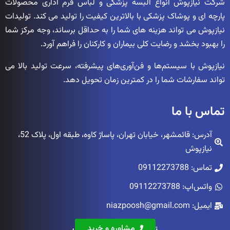
شرکت نیازپوش انواع البسه پزشکی و لباس فرم اداری محصولات
پارچه ای و پوشاک پزشکی با بالاترین کیفیت را تولید می کند. تولیدات
نیازپوش می تواند هزینه های شما را به حداقل برساند، وجه مرکز شما
را بهبود بخشد و رضایت کلی بیماران و کارکنان را فراهم آورد.
نیازپوش با سیستم‌ها و فن‌آوری‌های پیشرفته، سرعت تولید بالا می
تواند سفارشات شما را در کمترین زمان تحویل دهد.
تماس با ما
آدرس: قائمشهر، خیابان تهران، پاساژ کاوه، طبقه اول، پلاک 52،
نیازپوش
تماس: 09112273788
واتس‌اپ: 09112273788
ایمیل: niazpoosh@gmail.com
مشاوره و خرید
تمامی حقوق محفوظ است