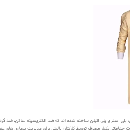
ن، پلی استر یا پلی اتیلن ساخته شده اند که ضد الکتریسیته ساکن، ضد گ
تی یکبار مصرف توسط کارکنان بالینی برای مدیریت بیماری های عفونی کلاس A استف