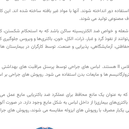
فاده دور انداخته شوند. آنها با مواد غیر بافته ساخته شده اند. این کا
یاف مصنوعی تولید می شوند.
د شعله و خواص ضد الکتریسیته ساکن باشد که به استحکام شکستن، ک
ند از نفوذ گرد و غبار، ذرات، الکل، خون، باکتری‌ها و ویروس جلوگیری کرد
فاظتی، آزمایشگاهی، پذیرایی و صنعت. توسط کارگران در بیمارستان ها، م
طبق مقررات FDA تجهیزات پزشکی کلاس II هستند. لباس های جراحی توسط پرسنل مراقب
 به عنوان یک مانع محافظ برای عملکرد ضد باکتریایی مایع عمل می ک
ذ باکتری‌های بیماری‌زا از داخل لباس به شکل مایع وجود دارد. در صورت آ
ی یکبار مصرف با روپوش های ایزوله مقایسه می شوند، روپوش های جرا