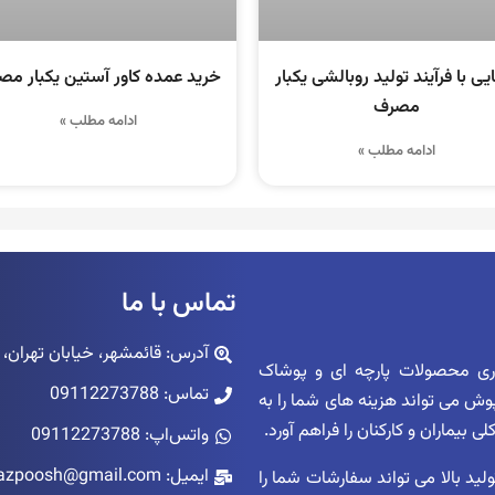
یی با فرآیند تولید روبالشی یکبار
خرید عمده کاور آستین یکبار م
مصرف
ادامه مطلب »
ادامه مطلب »
تماس با ما
آدرس: قائمشهر، خیابان تهران، پاساژ ک
اری محصولات پارچه ای و پوشاک
تماس: 09112273788
زپوش می تواند هزینه های شما را به
بیماران و کارکنان را فراهم آورد.
واتس‌اپ: 09112273788
ایمیل: niazpoosh@gmail.com
ید بالا می تواند سفارشات شما را