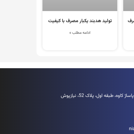
صرف
تولید هدبند یکبار مصرف با کیفیت
ادامه مطلب »
اوه، طبقه اول، پلاک 52، نیازپوش