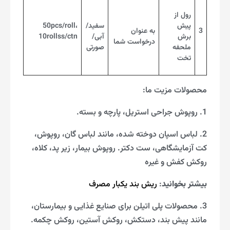
رول از
پیش
سفید/
50pcs/roll،
3
به عنوان
برش
آبی/
10rollss/ctn
درخواست شما
ملحفه
صورتی
تخت
محصولات مزیت ما:
1. روپوش جراحی استریل، پارچه و بسته.
2. لباس اسپان دوخته شده، مانند لباس گان، روپوش،
کت آزمایشگاهی، ست دکتر. روپوش بیمار، زیر پد، کلاه،
روکش کفش و غیره
بیشتر بخوانید
:
ریش بند یکبار مصرف
3. محصولات پلی اتیلن برای صنایع غذایی و بیمارستان،
مانند پیش بند، دستکش، روکش آستین، روکش چکمه.