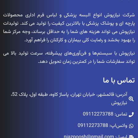
شرکت نیازپوش انواع البسه پزشکی و لباس فرم اداری محصولات
پارچه ای و پوشاک پزشکی با بالاترین کیفیت را تولید می کند. تولیدات
نیازپوش می تواند هزینه های شما را به حداقل برساند، وجه مرکز شما
را بهبود بخشد و رضایت کلی بیماران و کارکنان را فراهم آورد.
نیازپوش با سیستم‌ها و فن‌آوری‌های پیشرفته، سرعت تولید بالا می
تواند سفارشات شما را در کمترین زمان تحویل دهد.
تماس با ما
آدرس: قائمشهر، خیابان تهران، پاساژ کاوه، طبقه اول، پلاک 52،
نیازپوش
تماس: 09112273788
واتس‌اپ: 09112273788
ایمیل: niazpoosh@gmail.com