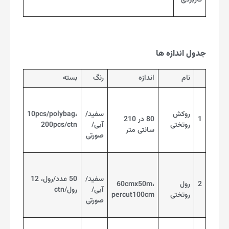
کاربردی
جدول اندازه ها
نام
اندازه
رنگ
بسته
روکش
سفید/
10pcs/polybag،
1
80 در 210
روتختی
آبی/
200pcs/ctn
سانتی متر
صورتی
سفید/
50 عدد/رول، 12
2
رول
60cmx50m،
آبی/
رول/ctn
روتختی
percut100cm
صورتی