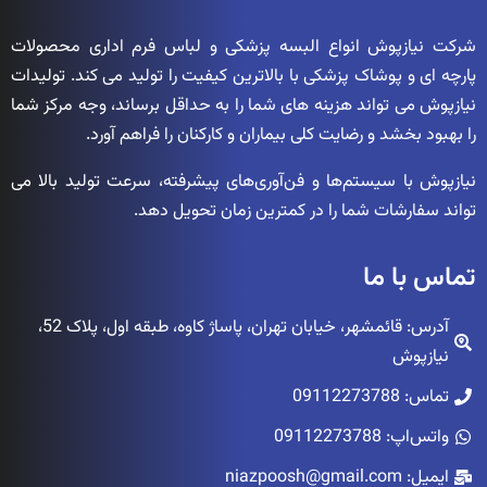
شرکت نیازپوش انواع البسه پزشکی و لباس فرم اداری محصولات
پارچه ای و پوشاک پزشکی با بالاترین کیفیت را تولید می کند. تولیدات
نیازپوش می تواند هزینه های شما را به حداقل برساند، وجه مرکز شما
را بهبود بخشد و رضایت کلی بیماران و کارکنان را فراهم آورد.
نیازپوش با سیستم‌ها و فن‌آوری‌های پیشرفته، سرعت تولید بالا می
تواند سفارشات شما را در کمترین زمان تحویل دهد.
تماس با ما
آدرس: قائمشهر، خیابان تهران، پاساژ کاوه، طبقه اول، پلاک 52،
نیازپوش
تماس: 09112273788
واتس‌اپ: 09112273788
ایمیل: niazpoosh@gmail.com