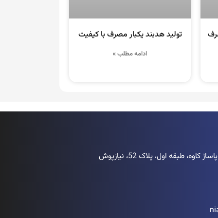
صرف
تولید هدبند یکبار مصرف با کیفیت
ادامه مطلب »
اوه، طبقه اول، پلاک 52، نیازپوش