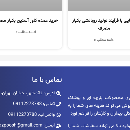
یی با فرآیند تولید روبالشی یکبار
خرید عمده کاور آستین یکبار م
مصرف
ادامه مطلب »
ادامه مطلب »
تماس با ما
آدرس: قائمشهر، خیابان تهران، پاساژ ک
اری محصولات پارچه ای و پوشاک
تماس: 09112273788
زپوش می تواند هزینه های شما را به
بیماران و کارکنان را فراهم آورد.
واتس‌اپ: 09112273788
ایمیل: niazpoosh@gmail.com
ید بالا می تواند سفارشات شما را