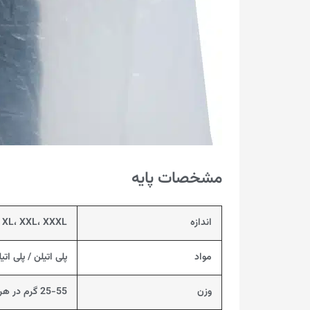
مشخصات پایه
اندازه
S، M، XL، XXL، XXXL، یا به عنو
مواد
پلی اتیلن / پلی اتی
وزن
25-55 گرم در هر عدد