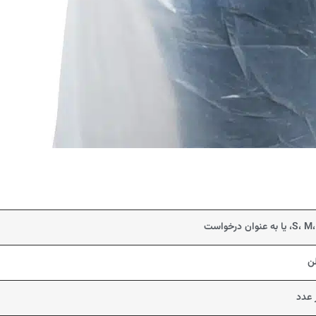
ان درخواست
لن