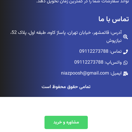
تواند سفارشات شما را در کمترین زمان تحویل دهد.
تماس با ما
آدرس: قائمشهر، خیابان تهران، پاساژ کاوه، طبقه اول، پلاک 52،
نیازپوش
تماس: 09112273788
واتس‌اپ: 09112273788
ایمیل: niazpoosh@gmail.com
تمامی حقوق محفوظ است
مشاوره و خرید