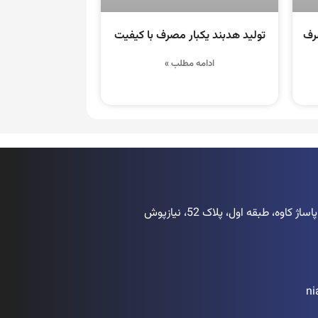
صرف
تولید هدبند یکبار مصرف با کیفیت
ادامه مطلب »
اوه، طبقه اول، پلاک 52، نیازپوش