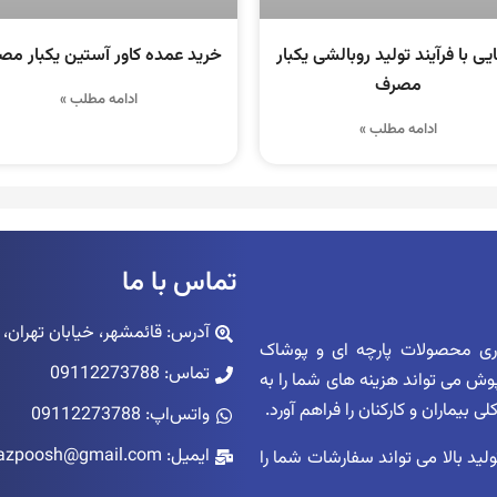
یی با فرآیند تولید روبالشی یکبار
خرید عمده کاور آستین یکبار م
مصرف
ادامه مطلب »
ادامه مطلب »
تماس با ما
آدرس: قائمشهر، خیابان تهران، پاساژ ک
اری محصولات پارچه ای و پوشاک
تماس: 09112273788
زپوش می تواند هزینه های شما را به
بیماران و کارکنان را فراهم آورد.
واتس‌اپ: 09112273788
ایمیل: niazpoosh@gmail.com
ید بالا می تواند سفارشات شما را