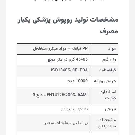
مشخصات تولید روپوش پزشکی یکبار
مصرف
مواد
PP نبافته + مواد میکرو متخلخل
وزن گرم
45-65 گرم در متر مربع
گواهینامه
ISO13485، CE، FDA
خروجی روزانه
10000 عدد
استاندارد
EN14126:2003، AAMI سطح 3
کیفیت
طراحی
تولیدی نیازپوش
مشخصات
بر اساس سفارشات متغیر
بسته بندی