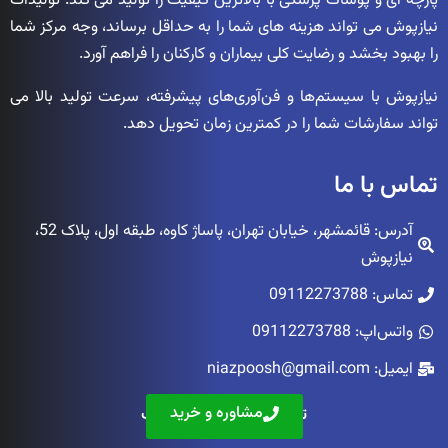
پارچه ای و پوشاک پزشکی با بالاترین کیفیت را تولید می کند. تولیدات
نیازپوش می تواند هزینه های شما را به حداقل برساند، وجه مرکز شما
را بهبود بخشد و رضایت کلی بیماران و کارکنان را فراهم آورد.
نیازپوش با سیستم‌ها و فن‌آوری‌های پیشرفته، سرعت تولید بالا می
تواند سفارشات شما را در کمترین زمان تحویل دهد.
تماس با ما
آدرس: قائمشهر، خیابان تهران، پاساژ کاوه، طبقه اول، پلاک 52،
نیازپوش
تماس: 09112273788
واتس‌اپ: 09112273788
ایمیل: niazpoosh@gmail.com
مشاوره و خرید
تمامی حقوق محفوظ است